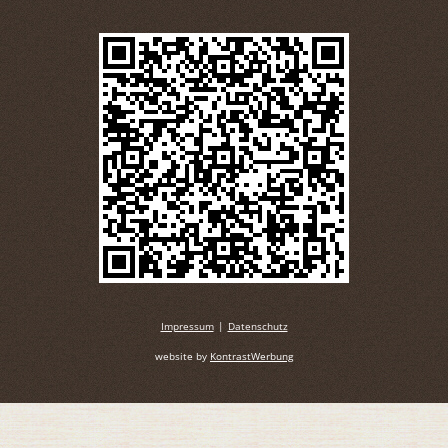
Impressum
|
Datenschutz
website by
KontrastWerbung